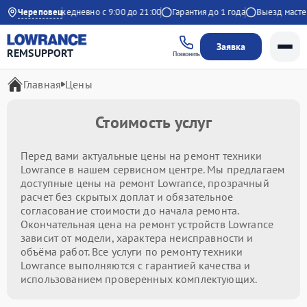
на Яндекс
Череповец
Ежедневно с 9:00 до 21:00
Гарантия до 1 года
Выезд мастера
Заявка
REMSUPPORT
Позвонить
Главная
Цены
Стоимость услуг
Перед вами актуальные цены на ремонт техники
Lowrance в нашем сервисном центре. Мы предлагаем
доступные цены на ремонт Lowrance, прозрачный
расчет без скрытых доплат и обязательное
согласование стоимости до начала ремонта.
Окончательная цена на ремонт устройств Lowrance
зависит от модели, характера неисправности и
объёма работ. Все услуги по ремонту техники
Lowrance выполняются с гарантией качества и
использованием проверенных комплектующих.