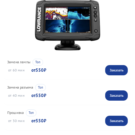
Замена лампы
550
60
Замена разъема
550
40
Прошивка
550
30