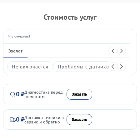
Стоимость услуг
Что сломалось?
Эхолот
Не включается
Проблемы с датчиком
Пробле
Диагностика перед
0 ₽
Заказать
ремонтом
Доставка техники в
0 ₽
Заказать
сервис и обратно