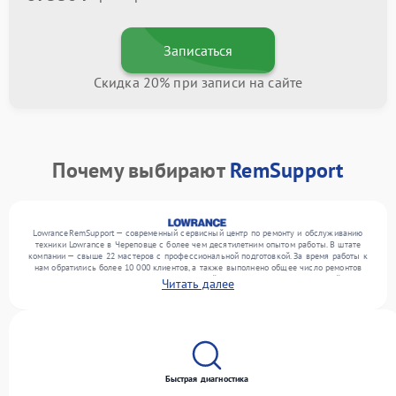
Записаться
Скидка 20% при записи на сайте
Почему выбирают
RemSupport
LowranceRemSupport — современный сервисный центр по ремонту и обслуживанию
техники Lowrance в Череповце с более чем десятилетним опытом работы. В штате
компании — свыше 22 мастеров с профессиональной подготовкой. За время работы к
нам обратились более 10 000 клиентов, а также выполнено общее число ремонтов
превысило 12 000. Ежемесячно в сервисный центр поступает от 300 устройств,
Читать далее
включая , , . Мы устраняем поломки любой сложности и предлагаем стабильный
уровень сервиса благодаря использованию современного оборудования.
Быстрая диагностика