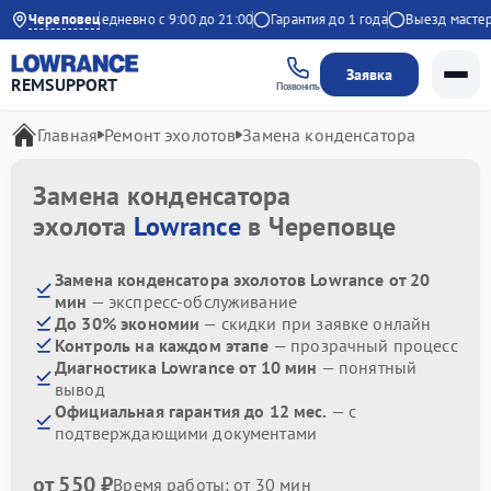
на Яндекс
Череповец
Ежедневно с 9:00 до 21:00
Гарантия до 1 года
Выезд мастера
Заявка
REMSUPPORT
Позвонить
Главная
Ремонт эхолотов
Замена конденсатора
Замена конденсатора
эхолота
Lowrance
в Череповце
Замена конденсатора эхолотов Lowrance от 20
мин
— экспресс-обслуживание
До 30% экономии
— скидки при заявке онлайн
Контроль на каждом этапе
— прозрачный процесс
Диагностика Lowrance от 10 мин
— понятный
вывод
Официальная гарантия до 12 мес.
— с
подтверждающими документами
от 550 ₽
Время работы: от 30 мин