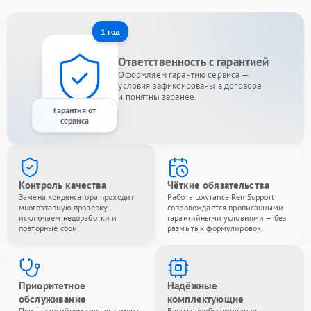
1 год
Ответственность с гарантией
Оформляем гарантию сервиса —
условия зафиксированы в договоре
и понятны заранее.
Гарантия от
сервиса
Контроль качества
Чёткие обязательства
Замена конденсатора проходит
Работа Lowrance RemSupport
многоэтапную проверку —
сопровождается прописанными
исключаем недоработки и
гарантийными условиями — без
повторные сбои.
размытых формулировок.
Приоритетное
Надёжные
обслуживание
комплектующие
При гарантийном случае замена
В рамках обслуживания